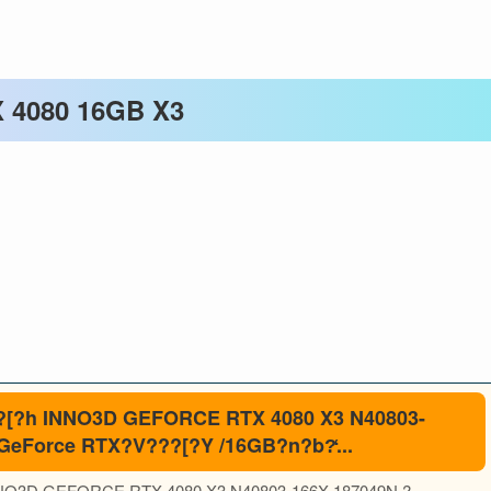
4080 16GB X3
X3
[?h INNO3D GEFORCE RTX 4080 X3 N40803-
eForce RTX?V???[?Y /16GB?n?b?̒...
NNO3D GEFORCE RTX 4080 X3 N40803-166X-187049N ?