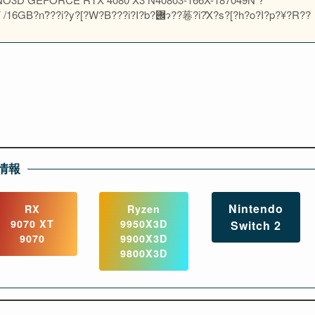
y?[?W?B???i?I?b?݌ɂ??菤?i?̓X?s?[?h?o?ׁI?p?¥?R??
情報
Nintendo
RX
Ryzen
9070 XT
9950X3D
Switch 2
9070
9900X3D
9800X3D