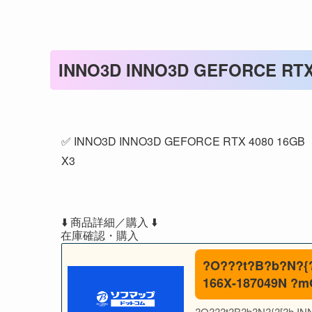
INNO3D INNO3D GEFORCE RTX 
✅ INNO3D INNO3D GEFORCE RTX 4080 16GB
⬇️ 商品詳細／購入 ⬇️
?O???t?B?b?N?{?
166X-187049N ?mG
?O???t?B?b?N?{?[?h I