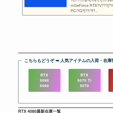
mGeForce RTX?V???[?Y /16GB?n?̏??i?
PC/?Q?[??/?f?...
こちらもどうぞ ➡︎ 人気アイテムの入荷・在庫
RTX
RTX
5090
5070 Ti
5080
5070
RTX 4080最新在庫一覧