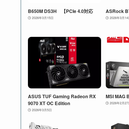
B650M DS3H 【PCIe 4.0対応
ASRock B
2026年3月15日
2026年3月1
ASUS TUF Gaming Radeon RX
MSI MAG 
9070 XT OC Edition
2026年2月2
2026年3月5日