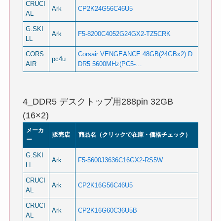
CRUCI
Ark
CP2K24G56C46U5
AL
G.SKI
Ark
F5-8200C4052G24GX2-TZ5CRK
LL
CORS
Corsair VENGEANCE 48GB(24GBx2) D
pc4u
AIR
DR5 5600MHz(PC5-…
4_DDR5 デスクトップ用288pin 32GB
(16×2)
メーカ
販売店
商品名（クリックで在庫・価格チェック）
ー
G.SKI
Ark
F5-5600J3636C16GX2-RS5W
LL
CRUCI
Ark
CP2K16G56C46U5
AL
CRUCI
Ark
CP2K16G60C36U5B
AL