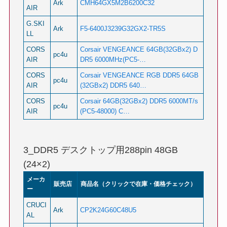
Ark
CMH64GX5M2B6200C32
AIR
G.SKI
Ark
F5-6400J3239G32GX2-TR5S
LL
CORS
Corsair VENGEANCE 64GB(32GBx2) D
pc4u
AIR
DR5 6000MHz(PC5-…
CORS
Corsair VENGEANCE RGB DDR5 64GB
pc4u
AIR
(32GBx2) DDR5 640…
CORS
Corsair 64GB(32GBx2) DDR5 6000MT/s
pc4u
AIR
(PC5-48000) C…
3_DDR5 デスクトップ用288pin 48GB
(24×2)
メーカ
販売店
商品名（クリックで在庫・価格チェック）
ー
CRUCI
Ark
CP2K24G60C48U5
AL