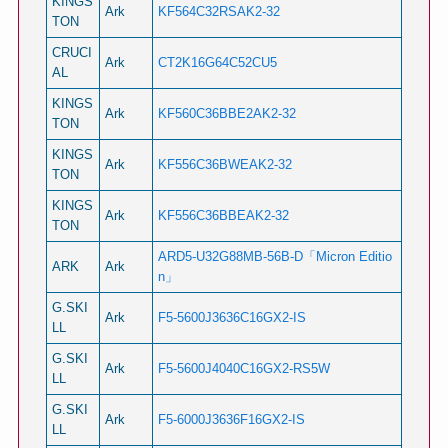
KINGS
Ark
KF564C32RSAK2-32
TON
CRUCI
Ark
CT2K16G64C52CU5
AL
KINGS
Ark
KF560C36BBE2AK2-32
TON
KINGS
Ark
KF556C36BWEAK2-32
TON
KINGS
Ark
KF556C36BBEAK2-32
TON
ARD5-U32G88MB-56B-D「Micron Editio
ARK
Ark
n」
G.SKI
Ark
F5-5600J3636C16GX2-IS
LL
G.SKI
Ark
F5-5600J4040C16GX2-RS5W
LL
G.SKI
Ark
F5-6000J3636F16GX2-IS
LL