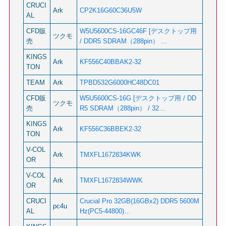
CRUCI
Ark
CP2K16G60C36U5W
AL
CFD販
W5U5600CS-16GC46F [デスクトップ用
ツクモ
売
/ DDR5 SDRAM（288pin） …
KINGS
Ark
KF556C40BBAK2-32
TON
TEAM
Ark
TPBD532G6000HC48DC01
CFD販
W5U5600CS-16G [デスクトップ用 / DD
ツクモ
売
R5 SDRAM（288pin） / 32…
KINGS
Ark
KF556C36BBEK2-32
TON
V-COL
Ark
TMXFL1672834KWK
OR
V-COL
Ark
TMXFL1672834WWK
OR
CRUCI
Crucial Pro 32GB(16GBx2) DDR5 5600M
pc4u
AL
Hz(PC5-44800)…