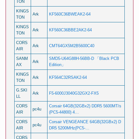
TON
KINGS
Ark
KF560C36BWEAK2-64
TON
KINGS
Ark
KF560C36BBE2AK2-64
TON
CORS
Ark
CMT64GX5M2B5600C40
AIR
SANM
SMD5-U64G88H-56BB-D 「Black PCB
Ark
AX
Edition」
KINGS
Ark
KF564C32RSAK2-64
TON
G.SKI
Ark
F5-6000J3040G32GX2-FX5
LL
CORS
Corsair 64GB(32GBx2) DDR5 5600MT/s
pc4u
AIR
(PC5-44800) 4…
CORS
Corsair VENGEANCE 64GB(32GBx2) D
pc4u
AIR
DR5 5200MHz(PC5-…
CORS