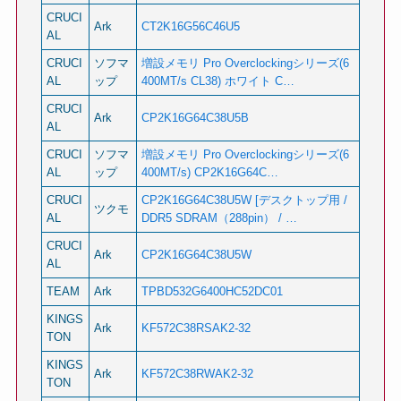
CRUCI
Ark
CT2K16G56C46U5
AL
CRUCI
ソフマ
増設メモリ Pro Overclockingシリーズ(6
AL
ップ
400MT/s CL38) ホワイト C…
CRUCI
Ark
CP2K16G64C38U5B
AL
CRUCI
ソフマ
増設メモリ Pro Overclockingシリーズ(6
AL
ップ
400MT/s) CP2K16G64C…
CRUCI
CP2K16G64C38U5W [デスクトップ用 /
ツクモ
AL
DDR5 SDRAM（288pin） / …
CRUCI
Ark
CP2K16G64C38U5W
AL
TEAM
Ark
TPBD532G6400HC52DC01
KINGS
Ark
KF572C38RSAK2-32
TON
KINGS
Ark
KF572C38RWAK2-32
TON