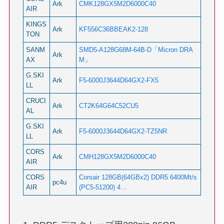
Ark
CMK128GX5M2D6000C40
AIR
KINGS
Ark
KF556C36BBEAK2-128
TON
SANM
SMD5-A128G68M-64B-D「Micron DRA
Ark
AX
M」
G.SKI
Ark
F5-6000J3644D64GX2-FX5
LL
CRUCI
Ark
CT2K64G64C52CU5
AL
G.SKI
Ark
F5-6000J3644D64GX2-TZ5NR
LL
CORS
Ark
CMH128GX5M2D6000C40
AIR
CORS
Corsair 128GB(64GBx2) DDR5 6400Mt/s
pc4u
AIR
(PC5-51200) 4…