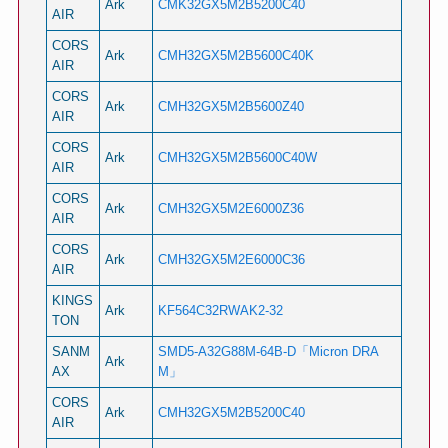
Ark
CMK32GX5M2B5200C40
AIR
CORS
Ark
CMH32GX5M2B5600C40K
AIR
CORS
Ark
CMH32GX5M2B5600Z40
AIR
CORS
Ark
CMH32GX5M2B5600C40W
AIR
CORS
Ark
CMH32GX5M2E6000Z36
AIR
CORS
Ark
CMH32GX5M2E6000C36
AIR
KINGS
Ark
KF564C32RWAK2-32
TON
SANM
SMD5-A32G88M-64B-D「Micron DRA
Ark
AX
M」
CORS
Ark
CMH32GX5M2B5200C40
AIR