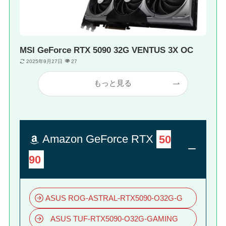
MSI GeForce RTX 5090 32G VENTUS 3X OC
2025年9月27日
27
もっと見る
Amazon GeForce RTX
50
90
ASUS ROG-ASTRAL-RTX5090-O32G-G
ASUS TUF-RTX5090-O32G-GAMING