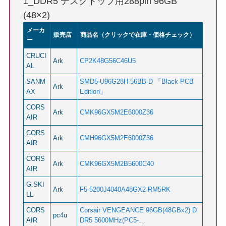
1_DDR5 デスクトップ用288pin 96GB
(48×2)
メーカ
販売店
商品名（クリックで在庫・価格チェック）
ー
CRUCI
Ark
CP2K48G56C46U5
AL
SANM
SMD5-U96G28H-56BB-D 「Black PCB
Ark
AX
Edition」
CORS
Ark
CMK96GX5M2E6000Z36
AIR
CORS
Ark
CMH96GX5M2E6000Z36
AIR
CORS
Ark
CMK96GX5M2B5600C40
AIR
G.SKI
Ark
F5-5200J4040A48GX2-RM5RK
LL
CORS
Corsair VENGEANCE 96GB(48GBx2) D
pc4u
AIR
DR5 5600MHz(PC5-…