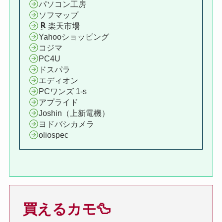
パソコン工房
ソフマップ
楽天市場
Yahooショッピング
コジマ
PC4U
ドスパラ
エディオン
PCワンズ 1-s
アプライド
Joshin（上新電機）
ヨドバシカメラ
oliospec
買えるカモ🦆