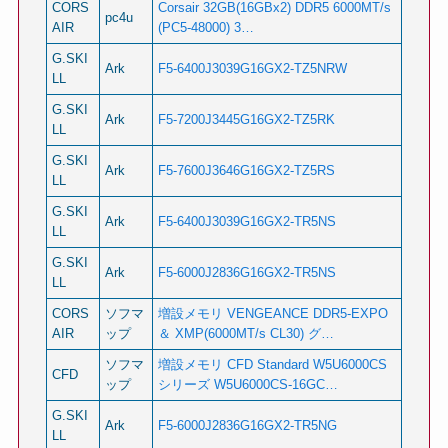
CORS
Corsair 32GB(16GBx2) DDR5 6000MT/s
pc4u
AIR
(PC5-48000) 3…
G.SKI
Ark
F5-6400J3039G16GX2-TZ5NRW
LL
G.SKI
Ark
F5-7200J3445G16GX2-TZ5RK
LL
G.SKI
Ark
F5-7600J3646G16GX2-TZ5RS
LL
G.SKI
Ark
F5-6400J3039G16GX2-TR5NS
LL
G.SKI
Ark
F5-6000J2836G16GX2-TR5NS
LL
CORS
ソフマ
増設メモリ VENGEANCE DDR5-EXPO
AIR
ップ
＆ XMP(6000MT/s CL30) グ…
ソフマ
増設メモリ CFD Standard W5U6000CS
CFD
ップ
シリーズ W5U6000CS-16GC…
G.SKI
Ark
F5-6000J2836G16GX2-TR5NG
LL