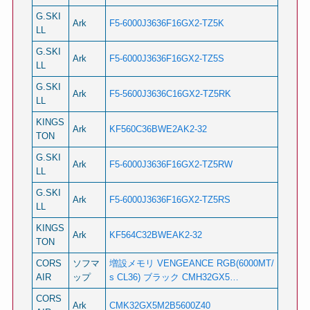
G.SKI
Ark
F5-6000J3636F16GX2-TZ5K
LL
G.SKI
Ark
F5-6000J3636F16GX2-TZ5S
LL
G.SKI
Ark
F5-5600J3636C16GX2-TZ5RK
LL
KINGS
Ark
KF560C36BWE2AK2-32
TON
G.SKI
Ark
F5-6000J3636F16GX2-TZ5RW
LL
G.SKI
Ark
F5-6000J3636F16GX2-TZ5RS
LL
KINGS
Ark
KF564C32BWEAK2-32
TON
CORS
ソフマ
増設メモリ VENGEANCE RGB(6000MT/
AIR
ップ
s CL36) ブラック CMH32GX5…
CORS
Ark
CMK32GX5M2B5600Z40