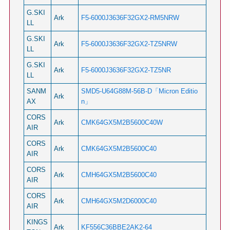
G.SKI
Ark
F5-6000J3636F32GX2-RM5NRW
LL
G.SKI
Ark
F5-6000J3636F32GX2-TZ5NRW
LL
G.SKI
Ark
F5-6000J3636F32GX2-TZ5NR
LL
SANM
SMD5-U64G88M-56B-D「Micron Editio
Ark
AX
n」
CORS
Ark
CMK64GX5M2B5600C40W
AIR
CORS
Ark
CMK64GX5M2B5600C40
AIR
CORS
Ark
CMH64GX5M2B5600C40
AIR
CORS
Ark
CMH64GX5M2D6000C40
AIR
KINGS
Ark
KF556C36BBE2AK2-64