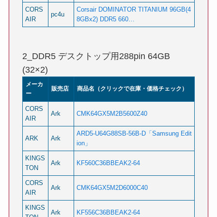
CORS
Corsair DOMINATOR TITANIUM 96GB(4
pc4u
AIR
8GBx2) DDR5 660…
2_DDR5 デスクトップ用288pin 64GB
(32×2)
メーカ
販売店
商品名（クリックで在庫・価格チェック）
ー
CORS
Ark
CMK64GX5M2B5600Z40
AIR
ARD5-U64G88SB-56B-D「Samsung Edit
ARK
Ark
ion」
KINGS
Ark
KF560C36BBEAK2-64
TON
CORS
Ark
CMK64GX5M2D6000C40
AIR
KINGS
Ark
KF556C36BBEAK2-64