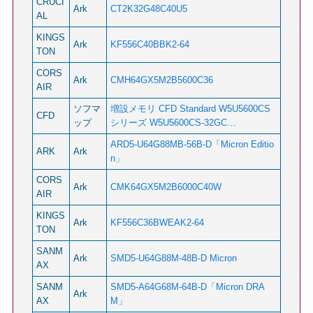
CRUCI
Ark
CT2K32G48C40U5
AL
KINGS
Ark
KF556C40BBK2-64
TON
CORS
Ark
CMH64GX5M2B5600C36
AIR
ソフマ
増設メモリ CFD Standard W5U5600CS
CFD
ップ
シリーズ W5U5600CS-32GC…
ARD5-U64G88MB-56B-D「Micron Editio
ARK
Ark
n」
CORS
Ark
CMK64GX5M2B6000C40W
AIR
KINGS
Ark
KF556C36BWEAK2-64
TON
SANM
Ark
SMD5-U64G88M-48B-D Micron
AX
SANM
SMD5-A64G68M-64B-D「Micron DRA
Ark
AX
M」