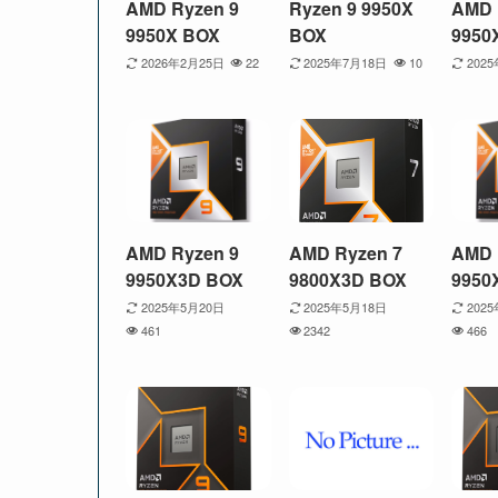
AMD Ryzen 9
Ryzen 9 9950X
AMD 
9950X BOX
BOX
9950
2026年2月25日
22
2025年7月18日
10
202
AMD Ryzen 9
AMD Ryzen 7
AMD 
9950X3D BOX
9800X3D BOX
9950
2025年5月20日
2025年5月18日
202
461
2342
466