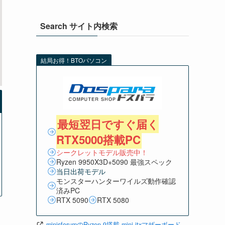
Search サイト内検索
結局お得！BTOパソコン
最短翌日ですぐ届く
RTX5000搭載PC
シークレットモデル販売中！
Ryzen 9950X3D+5090 最強スペック
当日出荷モデル
モンスターハンターワイルズ動作確認
済みPC
RTX 5090
RTX 5080
minisforumのRyzen 9搭載 mini-itxマザーボード