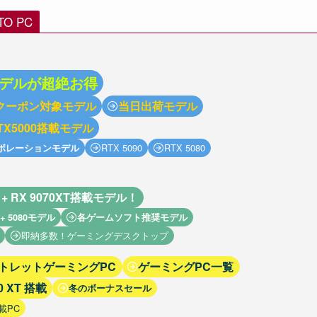
 PC
デルが超絶お得
Fクーポン対象モデル
当日出荷モデル
X5000搭載モデル
RTX 5090
RTX 5080
ボレーションモデル
3D + RX 9070XT搭載モデル！
+ 5080モデル
各ゲームソフト推奨モデル
即納多数！ゲーミングデスクトップ
ウトレットゲーミングPC
ゲーミングPC一覧
0 XT 搭載
冬のボーナスセール
載PC