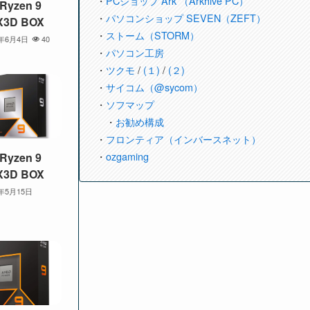
・
PCショップ Ark （Arkhive PC）
Ryzen 9
・
パソコンショップ SEVEN（ZEFT）
X3D BOX
・
ストーム（STORM）
5年6月4日
40
・
パソコン工房
・
ツクモ
/
(１)
/
(２)
・
サイコム（@sycom）
・
ソフマップ
・
お勧め構成
・
フロンティア（インバースネット）
・
ozgaming
Ryzen 9
X3D BOX
5年5月15日