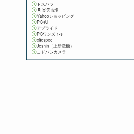
ドスパラ
楽天市場
Yahooショッピング
PC4U
アプライド
PCワンズ 1-s
oliospec
Joshin（上新電機）
ヨドバシカメラ