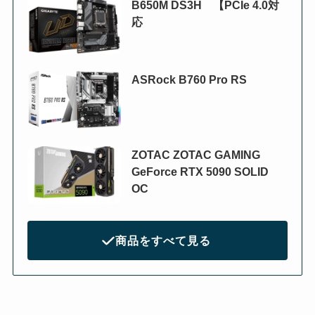
B650M DS3H 【PCIe 4.0対
応
ASRock B760 Pro RS
ZOTAC ZOTAC GAMING
GeForce RTX 5090 SOLID
OC
商品をすべて見る