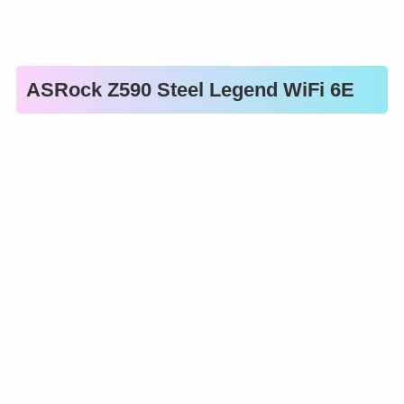
ASRock Z590 Steel Legend WiFi 6E