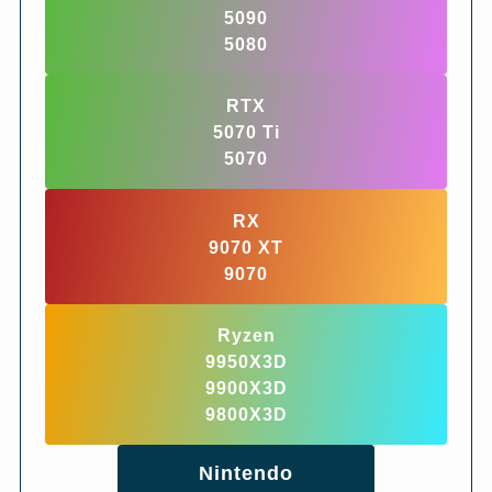
5090
5080
RTX
5070 Ti
5070
RX
9070 XT
9070
Ryzen
9950X3D
9900X3D
9800X3D
Nintendo