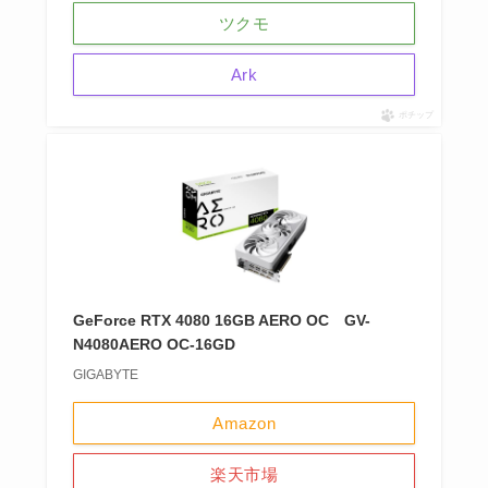
ツクモ
Ark
ポチップ
GeForce RTX 4080 16GB AERO OC GV-
N4080AERO OC-16GD
GIGABYTE
Amazon
楽天市場