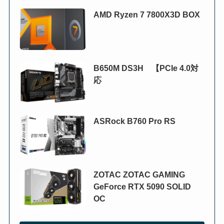
AMD Ryzen 7 7800X3D BOX
B650M DS3H 【PCIe 4.0対
応
ASRock B760 Pro RS
ZOTAC ZOTAC GAMING
GeForce RTX 5090 SOLID
OC