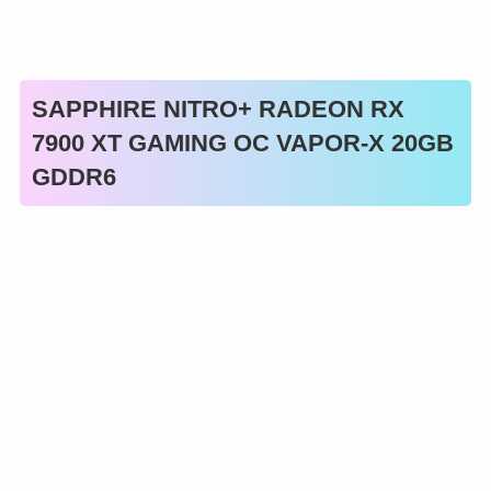
SAPPHIRE NITRO+ RADEON RX
7900 XT GAMING OC VAPOR-X 20GB
GDDR6