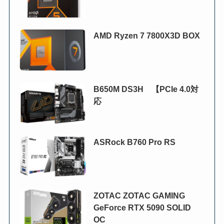
AMD Ryzen 7 7800X3D BOX
B650M DS3H 【PCIe 4.0対
応
ASRock B760 Pro RS
ZOTAC ZOTAC GAMING
GeForce RTX 5090 SOLID
OC