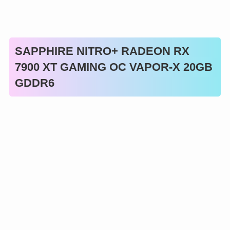
SAPPHIRE NITRO+ RADEON RX
7900 XT GAMING OC VAPOR-X 20GB
GDDR6