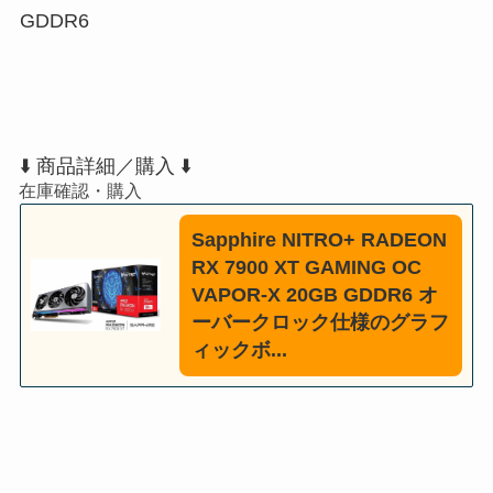
GDDR6
⬇️ 商品詳細／購入 ⬇️
Sapphire NITRO+ RADEON
RX 7900 XT GAMING OC
VAPOR-X 20GB GDDR6 オ
ーバークロック仕様のグラフ
ィックボ...