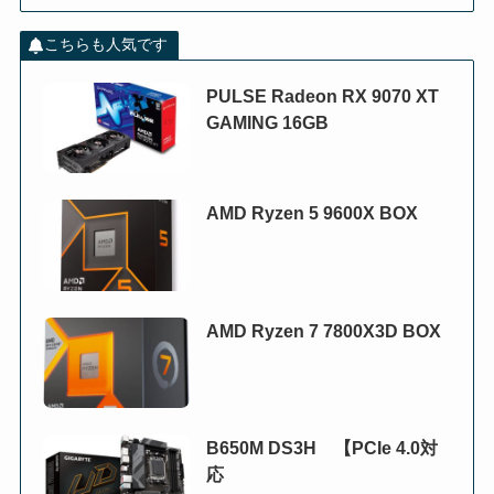
こちらも人気です
PULSE Radeon RX 9070 XT
GAMING 16GB
AMD Ryzen 5 9600X BOX
AMD Ryzen 7 7800X3D BOX
B650M DS3H 【PCIe 4.0対
応