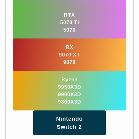
RTX
5070 Ti
5070
RX
9070 XT
9070
Ryzen
9950X3D
9900X3D
9800X3D
Nintendo
Switch 2