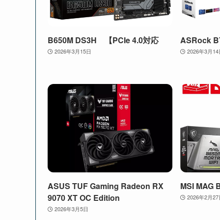
B650M DS3H 【PCIe 4.0対応
ASRock B
2026年3月15日
2026年3月1
ASUS TUF Gaming Radeon RX
MSI MAG 
9070 XT OC Edition
2026年2月2
2026年3月5日