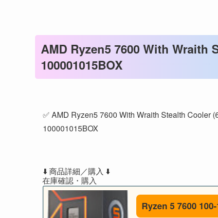
AMD Ryzen5 7600 With Wraith St
100001015BOX
✅ AMD Ryzen5 7600 With Wraith Stealth Cooler (
10000
⬇️ 商品詳細／購入 ⬇️
Ryzen 5 7600 