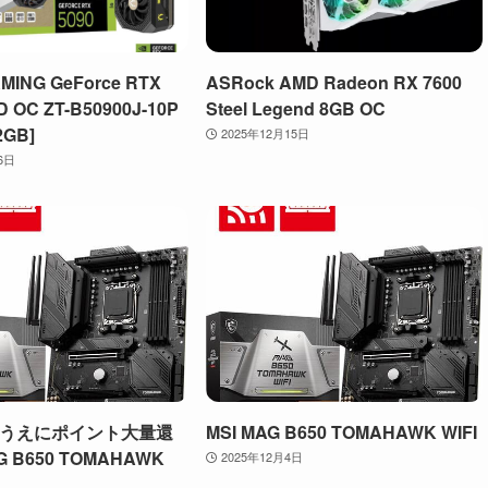
MING GeForce RTX
ASRock AMD Radeon RX 7600
D OC ZT-B50900J-10P
Steel Legend 8GB OC
2GB]
2025年12月15日
6日
うえにポイント大量還
MSI MAG B650 TOMAHAWK WIFI
G B650 TOMAHAWK
2025年12月4日