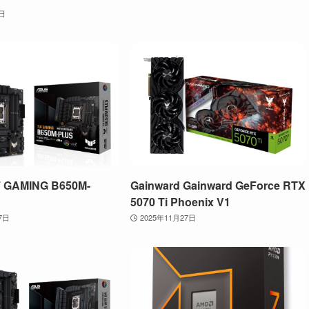
4日
 GAMING B650M-
Gainward Gainward GeForce RTX
5070 Ti Phoenix V1
7日
2025年11月27日