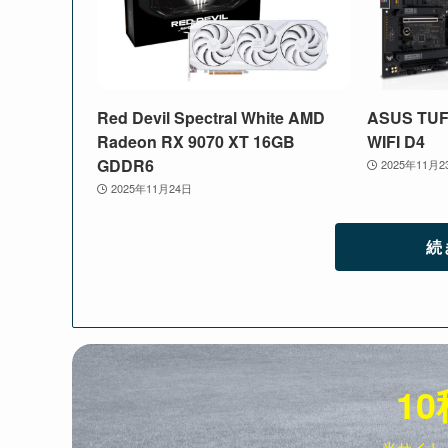
Red Devil Spectral White AMD
ASUS TUF
Radeon RX 9070 XT 16GB
WIFI D4
GDDR6
2025年11月2
2025年11月24日
続
10
当サイト