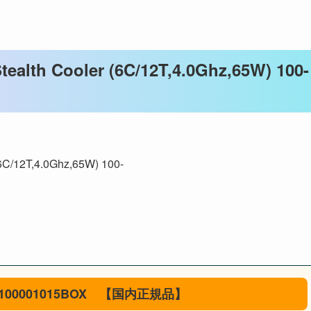
ealth Cooler (6C/12T,4.0Ghz,65W) 100-
6C/12T,4.0Ghz,65W) 100-
1015BOX
100-100001015BOX 【国内正規品】