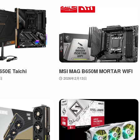
50E Taichi
MSI MAG B650M MORTAR WIFI
3日
2026年2月13日