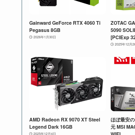
Gainward GeForce RTX 4060 Ti
ZOTAC GA
Pegasus 8GB
5090 SOLI
[PCIExp 3
2026年1月30日
2025年12月2
AMD Radeon RX 9070 XT Steel
ほぼ最安の
Legend Dark 16GB
元 MSI MA
WIFI
2025年12月4日