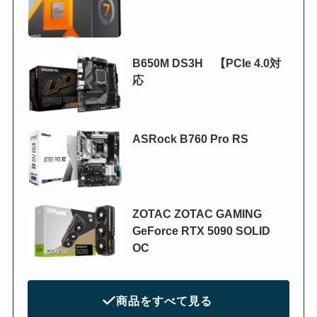
B650M DS3H 【PCIe 4.0対
応
ASRock B760 Pro RS
ZOTAC ZOTAC GAMING
GeForce RTX 5090 SOLID
OC
商品をすべて見る