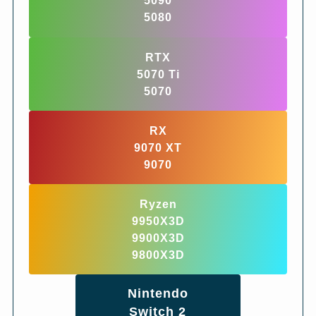
5090
5080
RTX
5070 Ti
5070
RX
9070 XT
9070
Ryzen
9950X3D
9900X3D
9800X3D
Nintendo
Switch 2