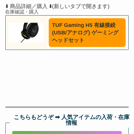
⬇️ 商品詳細／購入 ⬇️(新しいタブで開きます)
TUF Gaming H5 有線接続
(USB/アナログ) ゲーミング
ヘッドセット
こちらもどうぞ ➡︎ 人気アイテムの入荷・在庫
情報