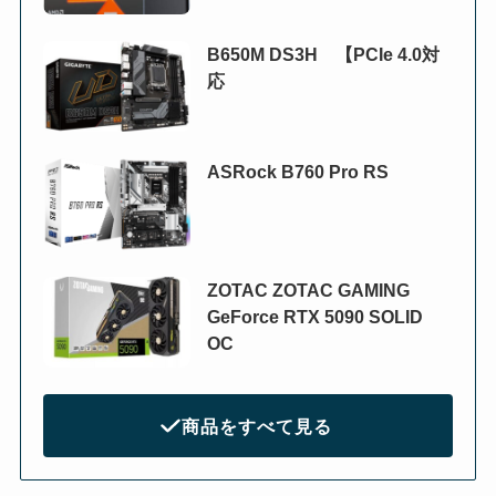
B650M DS3H 【PCIe 4.0対
応
ASRock B760 Pro RS
ZOTAC ZOTAC GAMING
GeForce RTX 5090 SOLID
OC
商品をすべて見る