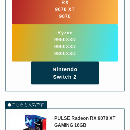
RX
9070 XT
9070
Ryzen
9950X3D
9900X3D
9800X3D
Nintendo
Switch 2
こちらも人気です
PULSE Radeon RX 9070 XT
GAMING 16GB