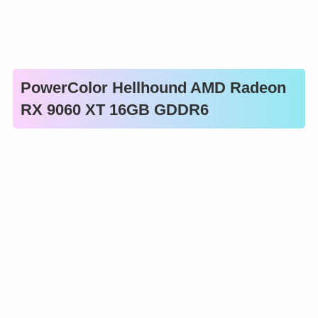
PowerColor Hellhound AMD Radeon
RX 9060 XT 16GB GDDR6