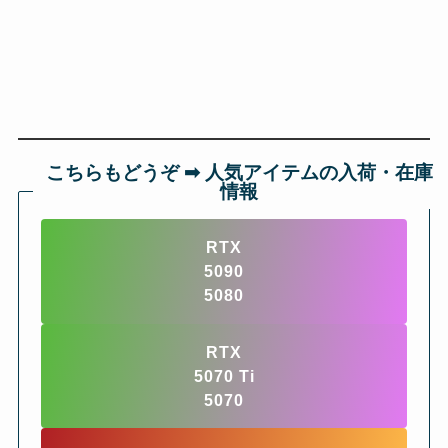
こちらもどうぞ ➡︎ 人気アイテムの入荷・在庫
情報
RTX
5090
5080
RTX
5070 Ti
5070