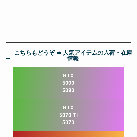
こちらもどうぞ ➡︎ 人気アイテムの入荷・在庫
情報
RTX
5090
5080
RTX
5070 Ti
5070