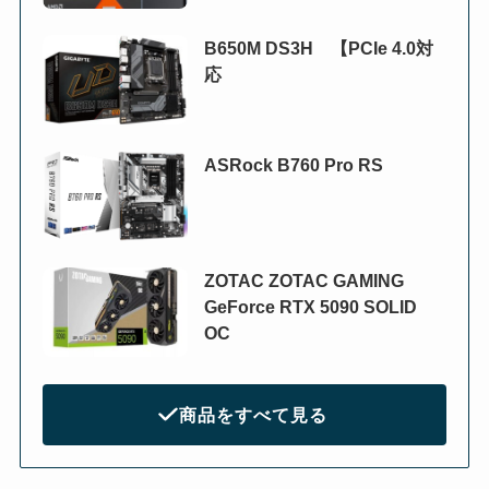
B650M DS3H 【PCIe 4.0対
応
ASRock B760 Pro RS
ZOTAC ZOTAC GAMING
GeForce RTX 5090 SOLID
OC
商品をすべて見る