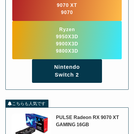
9070 XT
9070
Ryzen
9950X3D
9900X3D
9800X3D
Nintendo
Switch 2
こちらも人気です
PULSE Radeon RX 9070 XT
GAMING 16GB