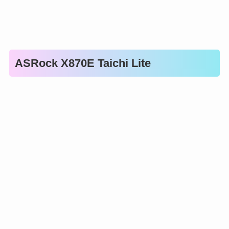
ASRock X870E Taichi Lite