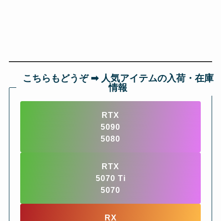
こちらもどうぞ ➡︎ 人気アイテムの入荷・在庫
情報
RTX
5090
5080
RTX
5070 Ti
5070
RX