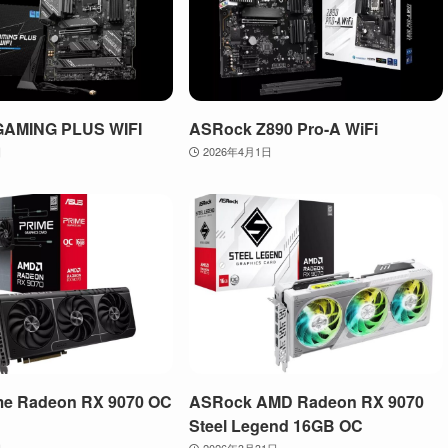
GAMING PLUS WIFI
ASRock Z890 Pro-A WiFi
日
2026年4月1日
me Radeon RX 9070 OC
ASRock AMD Radeon RX 9070
Steel Legend 16GB OC
日
2026年3月31日