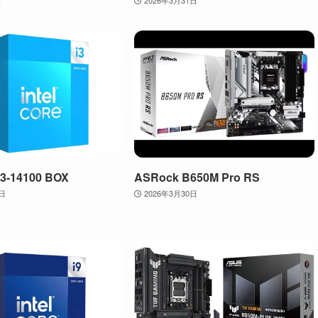
 i3-14100 BOX
ASRock B650M Pro RS
0日
2026年3月30日