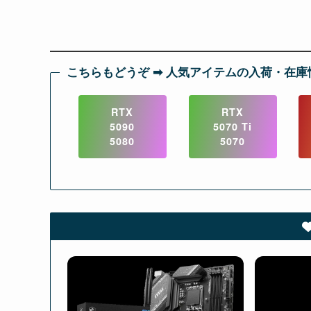
こちらもどうぞ ➡︎ 人気アイテムの入荷・在庫
RTX
RTX
5090
5070 Ti
5080
5070