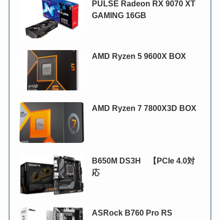
PULSE Radeon RX 9070 XT
GAMING 16GB
AMD Ryzen 5 9600X BOX
AMD Ryzen 7 7800X3D BOX
B650M DS3H 【PCIe 4.0対
応
ASRock B760 Pro RS