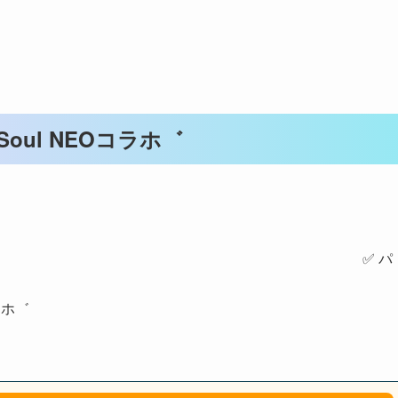
e&Soul NEOコラホ゛
 パ
コラホ゛