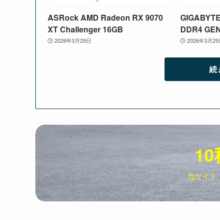
ASRock AMD Radeon RX 9070
GIGABYTE
XT Challenger 16GB
DDR4 GE
2026年3月29日
2026年3月2
続
10
当サイト