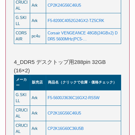
CRUCI
Ark
CP2K24G56C46U5
AL
G.SKI
Ark
F5-8200C4052G24GX2-TZ5CRK
LL
CORS
Corsair VENGEANCE 48GB(24GBx2) D
pc4u
AIR
DR5 5600MHz(PC5-…
4_DDR5 デスクトップ用288pin 32GB
(16×2)
メーカ
販売店
商品名（クリックで在庫・価格チェック）
ー
G.SKI
Ark
F5-5600J3636C16GX2-RS5W
LL
CRUCI
Ark
CP2K16G56C46U5
AL
CRUCI
Ark
CP2K16G60C36U5B
AL