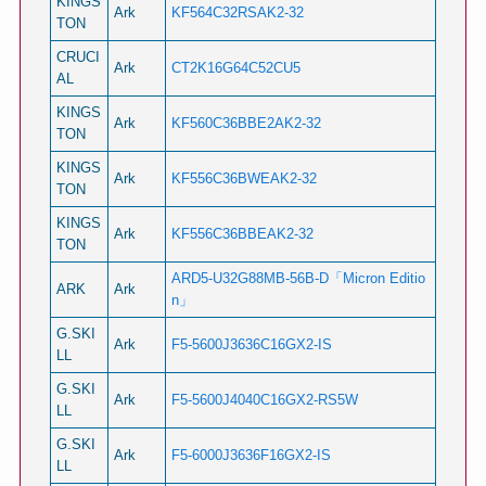
KINGS
Ark
KF564C32RSAK2-32
TON
CRUCI
Ark
CT2K16G64C52CU5
AL
KINGS
Ark
KF560C36BBE2AK2-32
TON
KINGS
Ark
KF556C36BWEAK2-32
TON
KINGS
Ark
KF556C36BBEAK2-32
TON
ARD5-U32G88MB-56B-D「Micron Editio
ARK
Ark
n」
G.SKI
Ark
F5-5600J3636C16GX2-IS
LL
G.SKI
Ark
F5-5600J4040C16GX2-RS5W
LL
G.SKI
Ark
F5-6000J3636F16GX2-IS
LL