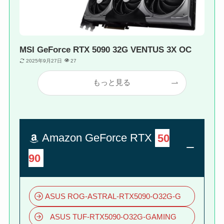
MSI GeForce RTX 5090 32G VENTUS 3X OC
2025年9月27日
27
もっと見る
Amazon GeForce RTX
50
90
ASUS ROG-ASTRAL-RTX5090-O32G-G
ASUS TUF-RTX5090-O32G-GAMING