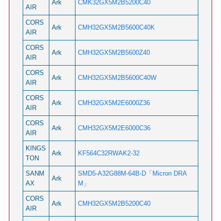
Ark
CMK32GX5M2B5200C40
AIR
CORS
Ark
CMH32GX5M2B5600C40K
AIR
CORS
Ark
CMH32GX5M2B5600Z40
AIR
CORS
Ark
CMH32GX5M2B5600C40W
AIR
CORS
Ark
CMH32GX5M2E6000Z36
AIR
CORS
Ark
CMH32GX5M2E6000C36
AIR
KINGS
Ark
KF564C32RWAK2-32
TON
SANM
SMD5-A32G88M-64B-D「Micron DRA
Ark
AX
M」
CORS
Ark
CMH32GX5M2B5200C40
AIR