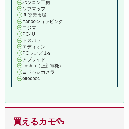
パソコン工房
ソフマップ
楽天市場
Yahooショッピング
コジマ
PC4U
ドスパラ
エディオン
PCワンズ 1-s
アプライド
Joshin（上新電機）
ヨドバシカメラ
oliospec
買えるカモ🦆