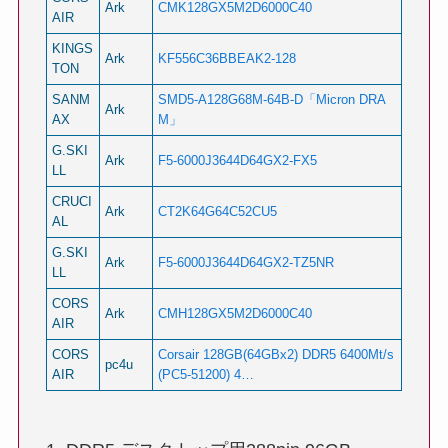
Ark
CMK128GX5M2D6000C40
AIR
KINGS
Ark
KF556C36BBEAK2-128
TON
SANM
SMD5-A128G68M-64B-D「Micron DRA
Ark
AX
M」
G.SKI
Ark
F5-6000J3644D64GX2-FX5
LL
CRUCI
Ark
CT2K64G64C52CU5
AL
G.SKI
Ark
F5-6000J3644D64GX2-TZ5NR
LL
CORS
Ark
CMH128GX5M2D6000C40
AIR
CORS
Corsair 128GB(64GBx2) DDR5 6400Mt/s
pc4u
AIR
(PC5-51200) 4…