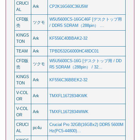
CRUCI
Ark
CP2K16G60C36U5W
AL
CFD販
W5U5600CS-16GC46F [デスクトップ用
ツクモ
売
/ DDR5 SDRAM（288pin） …
KINGS
Ark
KF556C40BBAK2-32
TON
TEAM
Ark
TPBD532G6000HC48DC01
CFD販
W5U5600CS-16G [デスクトップ用 / DD
ツクモ
売
R5 SDRAM（288pin） / 32…
KINGS
Ark
KF556C36BBEK2-32
TON
V-COL
Ark
TMXFL1672834KWK
OR
V-COL
Ark
TMXFL1672834WWK
OR
CRUCI
Crucial Pro 32GB(16GBx2) DDR5 5600M
pc4u
AL
Hz(PC5-44800)…