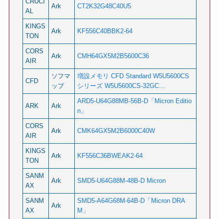
CRUCI
Ark
CT2K32G48C40U5
AL
KINGS
Ark
KF556C40BBK2-64
TON
CORS
Ark
CMH64GX5M2B5600C36
AIR
ソフマ
増設メモリ CFD Standard W5U5600CS
CFD
ップ
シリーズ W5U5600CS-32GC…
ARD5-U64G88MB-56B-D「Micron Editio
ARK
Ark
n」
CORS
Ark
CMK64GX5M2B6000C40W
AIR
KINGS
Ark
KF556C36BWEAK2-64
TON
SANM
Ark
SMD5-U64G88M-48B-D Micron
AX
SANM
SMD5-A64G68M-64B-D「Micron DRA
Ark
AX
M」