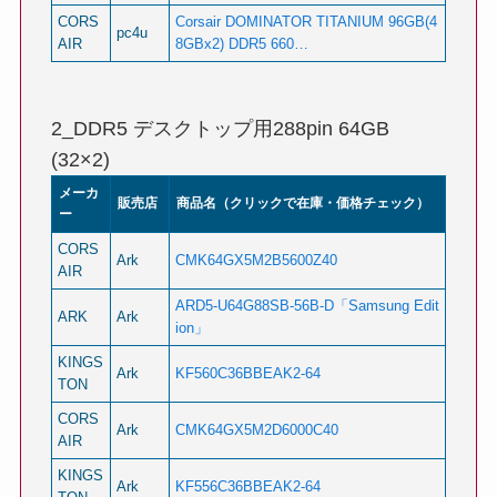
CORS
Corsair DOMINATOR TITANIUM 96GB(4
pc4u
AIR
8GBx2) DDR5 660…
2_DDR5 デスクトップ用288pin 64GB
(32×2)
メーカ
販売店
商品名（クリックで在庫・価格チェック）
ー
CORS
Ark
CMK64GX5M2B5600Z40
AIR
ARD5-U64G88SB-56B-D「Samsung Edit
ARK
Ark
ion」
KINGS
Ark
KF560C36BBEAK2-64
TON
CORS
Ark
CMK64GX5M2D6000C40
AIR
KINGS
Ark
KF556C36BBEAK2-64