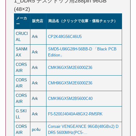
1_DDR5 デスクトップ用288pin 96GB
(48×2)
メーカ
販売店
商品名（クリックで在庫・価格チェック）
ー
CRUCI
Ark
CP2K48G56C46U5
AL
SANM
SMD5-U96G28H-56BB-D 「Black PCB
Ark
AX
Edition」
CORS
Ark
CMK96GX5M2E6000Z36
AIR
CORS
Ark
CMH96GX5M2E6000Z36
AIR
CORS
Ark
CMK96GX5M2B5600C40
AIR
G.SKI
Ark
F5-5200J4040A48GX2-RM5RK
LL
CORS
Corsair VENGEANCE 96GB(48GBx2) D
pc4u
AIR
DR5 5600MHz(PC5-…