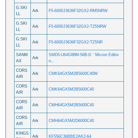
G.SKI
Ark
F5-6000J3636F32GX2-RM5NRW
LL
G.SKI
Ark
F5-6000J3636F32GX2-TZ5NRW
LL
G.SKI
Ark
F5-6000J3636F32GX2-TZ5NR
LL
SANM
SMD5-U64G88M-56B-D「Micron Editio
Ark
AX
n」
CORS
Ark
CMK64GX5M2B5600C40W
AIR
CORS
Ark
CMK64GX5M2B5600C40
AIR
CORS
Ark
CMH64GX5M2B5600C40
AIR
CORS
Ark
CMH64GX5M2D6000C40
AIR
KINGS
Ark
KF556C36BBE2AK2-64