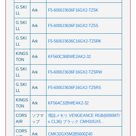
G.SKI
Ark
F5-6000J3636F16GX2-TZ5K
LL
G.SKI
Ark
F5-6000J3636F16GX2-TZ5S
LL
G.SKI
Ark
F5-5600J3636C16GX2-TZ5RK
LL
KINGS
Ark
KF560C36BWE2AK2-32
TON
G.SKI
Ark
F5-6000J3636F16GX2-TZ5RW
LL
G.SKI
Ark
F5-6000J3636F16GX2-TZ5RS
LL
KINGS
Ark
KF564C32BWEAK2-32
TON
CORS
ソフマ
増設メモリ VENGEANCE RGB(6000MT/
AIR
ップ
s CL36) ブラック CMH32GX5…
CORS
Ark
CMK32GX5M2B5600Z40