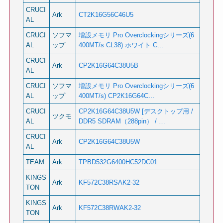
CRUCI
Ark
CT2K16G56C46U5
AL
CRUCI
ソフマ
増設メモリ Pro Overclockingシリーズ(6
AL
ップ
400MT/s CL38) ホワイト C…
CRUCI
Ark
CP2K16G64C38U5B
AL
CRUCI
ソフマ
増設メモリ Pro Overclockingシリーズ(6
AL
ップ
400MT/s) CP2K16G64C…
CRUCI
CP2K16G64C38U5W [デスクトップ用 /
ツクモ
AL
DDR5 SDRAM（288pin） / …
CRUCI
Ark
CP2K16G64C38U5W
AL
TEAM
Ark
TPBD532G6400HC52DC01
KINGS
Ark
KF572C38RSAK2-32
TON
KINGS
Ark
KF572C38RWAK2-32
TON