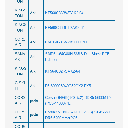
TON
KINGS
Ark
KF560C36BWEAK2-64
TON
KINGS
Ark
KF560C36BBE2AK2-64
TON
CORS
Ark
CMT64GX5M2B5600C40
AIR
SANM
SMD5-U64G88H-56BB-D 「Black PCB
Ark
AX
Edition」
KINGS
Ark
KF564C32RSAK2-64
TON
G.SKI
Ark
F5-6000J3040G32GX2-FX5
LL
CORS
Corsair 64GB(32GBx2) DDR5 5600MT/s
pc4u
AIR
(PC5-44800) 4…
CORS
Corsair VENGEANCE 64GB(32GBx2) D
pc4u
AIR
DR5 5200MHz(PC5-…
CORS