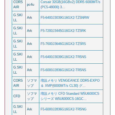
CORS
Corsair 32GB(16GBx2) DDR5 6000MT/s
pc4u
AIR
(PC5-48000) 3…
G.SKI
Ark
F5-6400J3039G16GX2-TZ5NRW
LL
G.SKI
Ark
F5-7200J3445G16GX2-TZ5RK
LL
G.SKI
Ark
F5-7600J3646G16GX2-TZ5RS
LL
G.SKI
Ark
F5-6400J3039G16GX2-TR5NS
LL
G.SKI
Ark
F5-6000J2836G16GX2-TR5NS
LL
CORS
ソフマ
増設メモリ VENGEANCE DDR5-EXPO
AIR
ップ
＆ XMP(6000MT/s CL30) グ…
ソフマ
増設メモリ CFD Standard W5U6000CS
CFD
ップ
シリーズ W5U6000CS-16GC…
G.SKI
Ark
F5-6000J2836G16GX2-TR5NG
LL