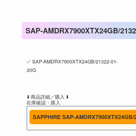
SAP-AMDRX7900XTX24GB/2132
✅ SAP-AMDRX7900XTX24GB/21322-01-
2
⬇️ 商品詳細／購入 ⬇️
SAPPHIRE SAP-AMDRX7900XTX24