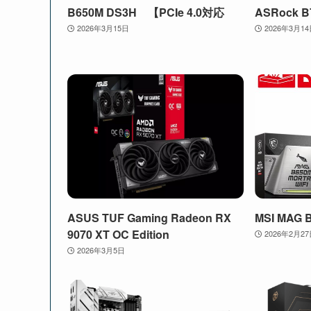
B650M DS3H 【PCIe 4.0対応
ASRock B
2026年3月15日
2026年3月1
ASUS TUF Gaming Radeon RX
MSI MAG 
9070 XT OC Edition
2026年2月2
2026年3月5日