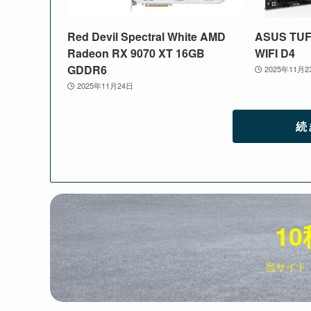
Red Devil Spectral White AMD
ASUS TUF
Radeon RX 9070 XT 16GB
WIFI D4
GDDR6
2025年11月2
2025年11月24日
続
10
当サイト