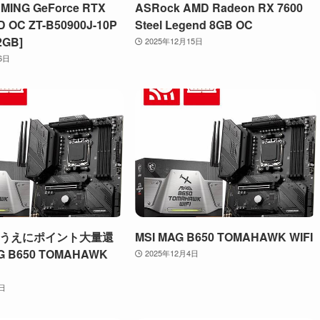
MING GeForce RTX
ASRock AMD Radeon RX 7600
D OC ZT-B50900J-10P
Steel Legend 8GB OC
2GB]
2025年12月15日
6日
うえにポイント大量還
MSI MAG B650 TOMAHAWK WIFI
G B650 TOMAHAWK
2025年12月4日
4日