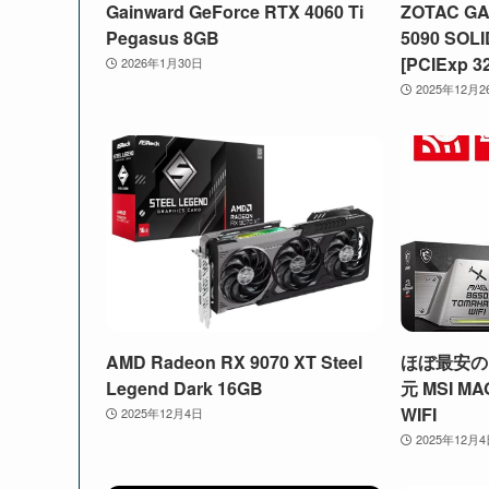
Gainward GeForce RTX 4060 Ti
ZOTAC GA
Pegasus 8GB
5090 SOLI
[PCIExp 3
2026年1月30日
2025年12月2
AMD Radeon RX 9070 XT Steel
ほぼ最安の
Legend Dark 16GB
元 MSI MA
WIFI
2025年12月4日
2025年12月