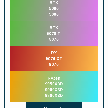
RTX
5090
5080
RTX
5070 Ti
5070
RX
9070 XT
9070
Ryzen
9950X3D
9900X3D
9800X3D