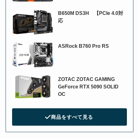
B650M DS3H 【PCIe 4.0対
応
ASRock B760 Pro RS
ZOTAC ZOTAC GAMING
GeForce RTX 5090 SOLID
OC
商品をすべて見る