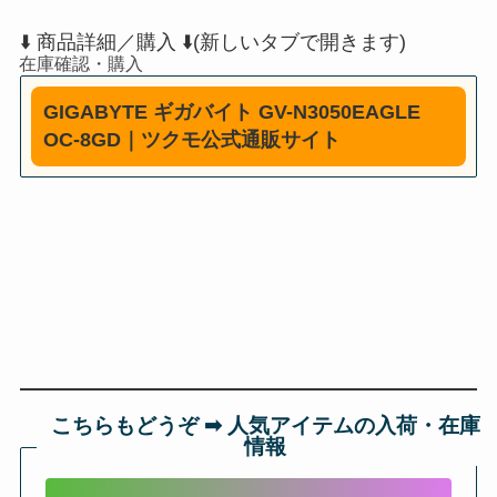
⬇️ 商品詳細／購入 ⬇️(新しいタブで開きます)
GIGABYTE ギガバイト GV-N3050EAGLE
OC-8GD｜ツクモ公式通販サイト
こちらもどうぞ ➡︎ 人気アイテムの入荷・在庫
情報