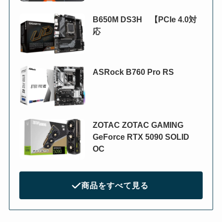
B650M DS3H 【PCIe 4.0対
応
ASRock B760 Pro RS
ZOTAC ZOTAC GAMING
GeForce RTX 5090 SOLID
OC
商品をすべて見る