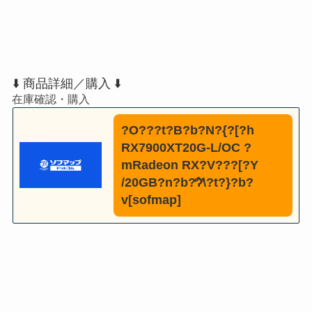
⬇️ 商品詳細／購入 ⬇️
?O???t?B?b?N?{?[?h
RX7900XT20G-L/OC ?
mRadeon RX?V???[?Y
/20GB?n?b?̒ʔ̂̓\?t?}?b?
v[sofmap]