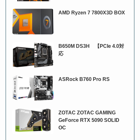
AMD Ryzen 7 7800X3D BOX
B650M DS3H 【PCIe 4.0対
応
ASRock B760 Pro RS
ZOTAC ZOTAC GAMING
GeForce RTX 5090 SOLID
OC