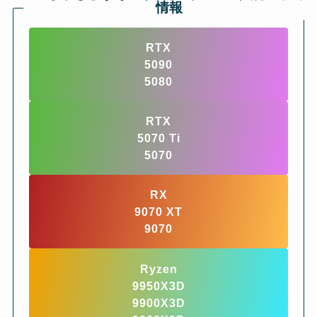
情報
RTX
5090
5080
RTX
5070 Ti
5070
RX
9070 XT
9070
Ryzen
9950X3D
9900X3D