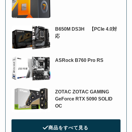
B650M DS3H 【PCIe 4.0対
応
ASRock B760 Pro RS
ZOTAC ZOTAC GAMING
GeForce RTX 5090 SOLID
OC
商品をすべて見る