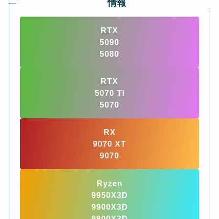
情報
RTX
5090
5080
RTX
5070 Ti
5070
RX
9070 XT
9070
Ryzen
9950X3D
9900X3D
9800X3D