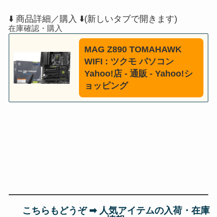
⬇️ 商品詳細／購入 ⬇️(新しいタブで開きます)
MAG Z890 TOMAHAWK
WIFI : ツクモ パソコン
Yahoo!店 - 通販 - Yahoo!シ
ョッピング
こちらもどうぞ ➡︎ 人気アイテムの入荷・在庫