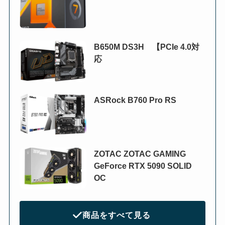
B650M DS3H 【PCIe 4.0対
応
ASRock B760 Pro RS
ZOTAC ZOTAC GAMING
GeForce RTX 5090 SOLID
OC
商品をすべて見る