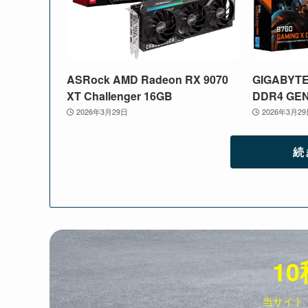
ASRock AMD Radeon RX 9070
GIGABYTE
XT Challenger 16GB
DDR4 GE
2026年3月29日
2026年3月2
続
10
当サイト