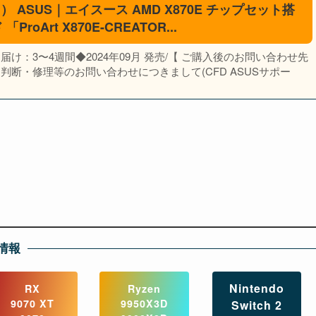
） ASUS｜エイスース AMD X870E チップセット搭
roArt X870E-CREATOR...
け：3〜4週間◆2024年09月 発売/【 ご購入後のお問い合わせ先
判断・修理等のお問い合わせにつきまして(CFD ASUSサポー
情報
Nintendo
RX
Ryzen
9070 XT
9950X3D
Switch 2