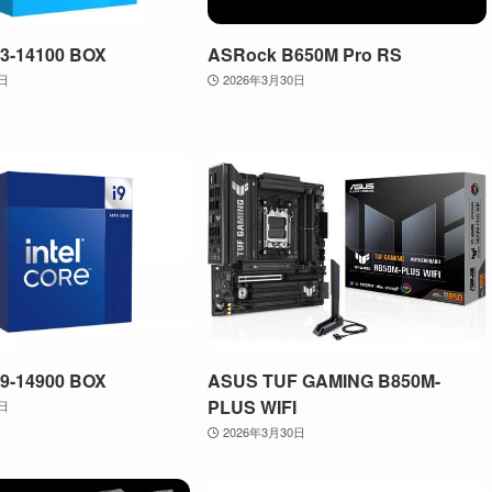
 i3-14100 BOX
ASRock B650M Pro RS
0日
2026年3月30日
 i9-14900 BOX
ASUS TUF GAMING B850M-
PLUS WIFI
0日
2026年3月30日