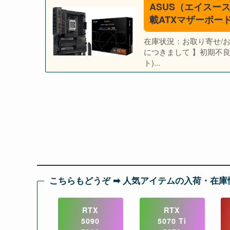
ASUS（エイスース
載ATXマザーボード 「P
在庫状況：お取り寄せ/お届
につきまして 】初期不良
ト)...
こちらもどうぞ ➡︎ 人気アイテムの入荷・在庫
RTX
RTX
5090
5070 Ti