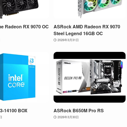
me Radeon RX 9070 OC
ASRock AMD Radeon RX 9070
Steel Legend 16GB OC
日
2026年3月31日
 i3-14100 BOX
ASRock B650M Pro RS
0日
2026年3月30日