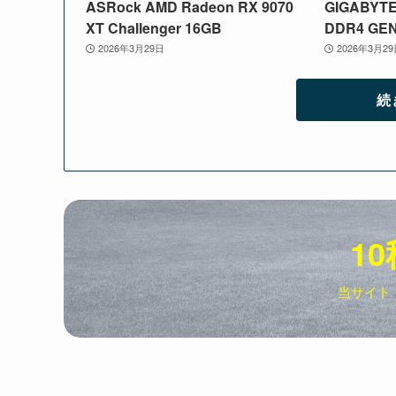
ASRock AMD Radeon RX 9070
GIGABYTE
XT Challenger 16GB
DDR4 GE
2026年3月29日
2026年3月2
続
10
当サイト