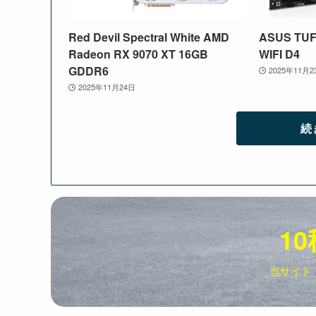
Red Devil Spectral White AMD
ASUS TUF
Radeon RX 9070 XT 16GB
WIFI D4
GDDR6
2025年11月2
2025年11月24日
続
10
当サイト