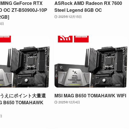
MING GeForce RTX
ASRock AMD Radeon RX 7600
D OC ZT-B50900J-10P
Steel Legend 8GB OC
2GB]
2025年12月15日
6日
うえにポイント大量還
MSI MAG B650 TOMAHAWK WIFI
G B650 TOMAHAWK
2025年12月4日
4日