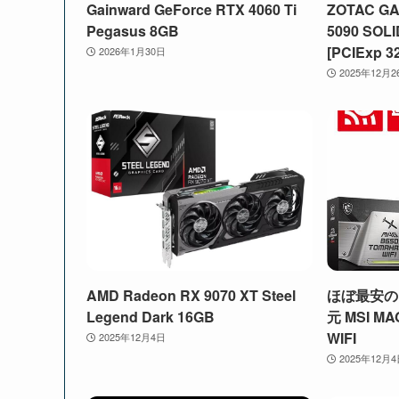
Gainward GeForce RTX 4060 Ti
ZOTAC GA
Pegasus 8GB
5090 SOLI
[PCIExp 3
2026年1月30日
2025年12月2
AMD Radeon RX 9070 XT Steel
ほぼ最安の
Legend Dark 16GB
元 MSI MA
WIFI
2025年12月4日
2025年12月