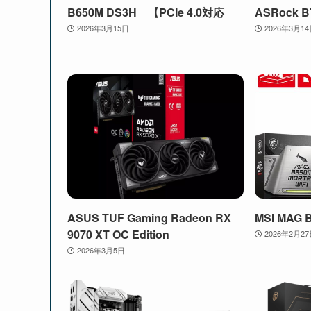
B650M DS3H 【PCIe 4.0対応
ASRock B
2026年3月15日
2026年3月1
ASUS TUF Gaming Radeon RX
MSI MAG 
9070 XT OC Edition
2026年2月2
2026年3月5日