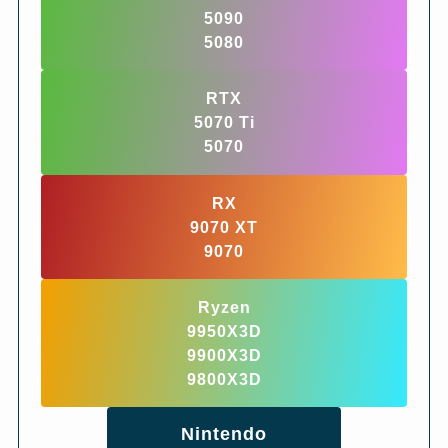
5090
5080
RTX
5070 Ti
5070
RX
9070 XT
9070
Ryzen
9950X3D
9900X3D
9800X3D
Nintendo