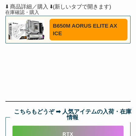
⬇️ 商品詳細／購入 ⬇️(新しいタブで開きます)
B650M AORUS ELITE AX
ICE
こちらもどうぞ ➡︎ 人気アイテムの入荷・在庫
情報
RTX