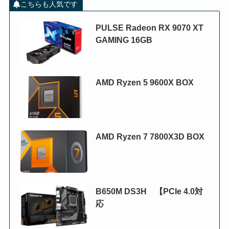
こちらも人気です
PULSE Radeon RX 9070 XT
GAMING 16GB
AMD Ryzen 5 9600X BOX
AMD Ryzen 7 7800X3D BOX
B650M DS3H 【PCIe 4.0対
応