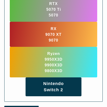
RTX
5070 Ti
5070
RX
9070 XT
9070
Ryzen
9950X3D
9900X3D
9800X3D
Nintendo
Switch 2