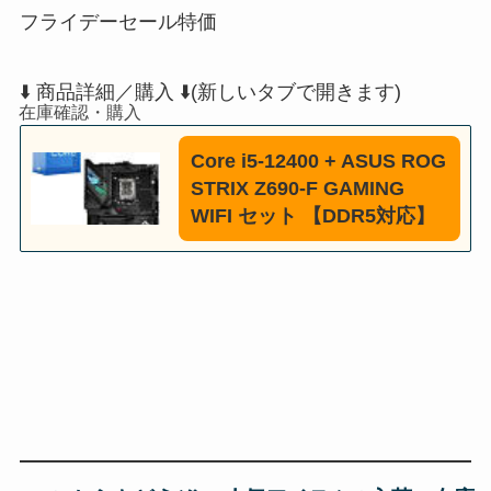
フライデーセール特価
⬇️ 商品詳細／購入 ⬇️(新しいタブで開きます)
Core i5-12400 + ASUS ROG
STRIX Z690-F GAMING
WIFI セット 【DDR5対応】