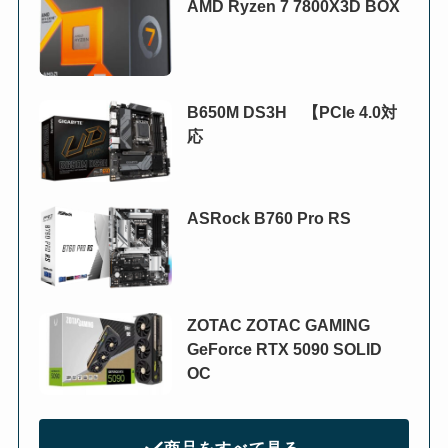
AMD Ryzen 7 7800X3D BOX
B650M DS3H 【PCIe 4.0対
応
ASRock B760 Pro RS
ZOTAC ZOTAC GAMING
GeForce RTX 5090 SOLID
OC
商品をすべて見る