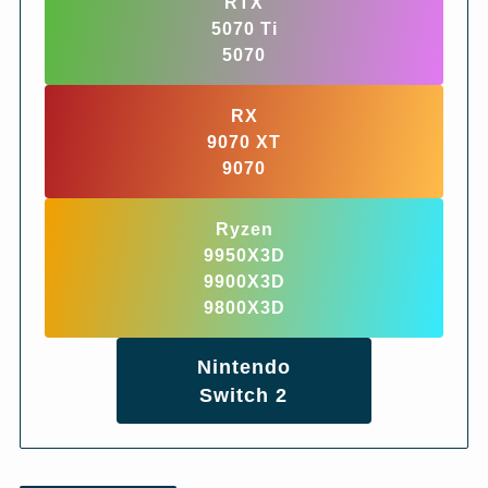
RTX
5070 Ti
5070
RX
9070 XT
9070
Ryzen
9950X3D
9900X3D
9800X3D
Nintendo
Switch 2