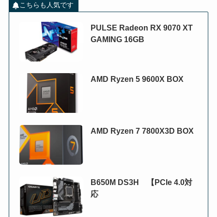
こちらも人気です
PULSE Radeon RX 9070 XT
GAMING 16GB
AMD Ryzen 5 9600X BOX
AMD Ryzen 7 7800X3D BOX
B650M DS3H 【PCIe 4.0対
応