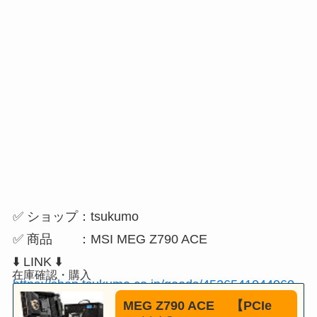
✅ ショップ：tsukumo
✅ 商品 ：MSI MEG Z790 ACE
⬇️ LINK ⬇️
https://shop.tsukumo.co.jp/goods/4526541044960
MEG Z790 ACE 【PCIe