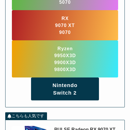
5070
RX
9070 XT
9070
Ryzen
9950X3D
9900X3D
9800X3D
Nintendo
Switch 2
こちらも人気です
PULSE Radeon RX 9070 XT