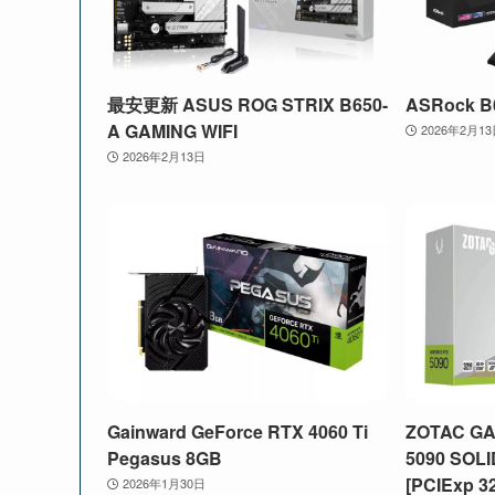
最安更新 ASUS ROG STRIX B650-
ASRock B6
A GAMING WIFI
2026年2月1
2026年2月13日
Gainward GeForce RTX 4060 Ti
ZOTAC GA
Pegasus 8GB
5090 SOLI
[PCIExp 3
2026年1月30日