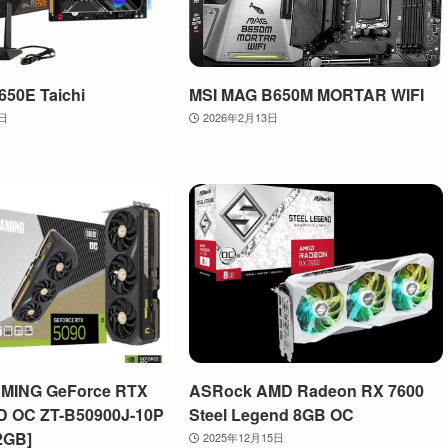
50E Taichi
MSI MAG B650M MORTAR WIFI
3日
2026年2月13日
MING GeForce RTX
ASRock AMD Radeon RX 7600
D OC ZT-B50900J-10P
Steel Legend 8GB OC
2GB]
2025年12月15日