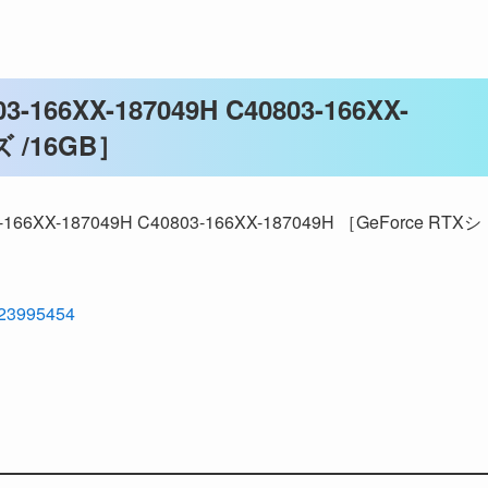
3-166XX-187049H C40803-166XX-
ズ /16GB］
6XX-187049H C40803-166XX-187049H ［GeForce RTXシ
=23995454