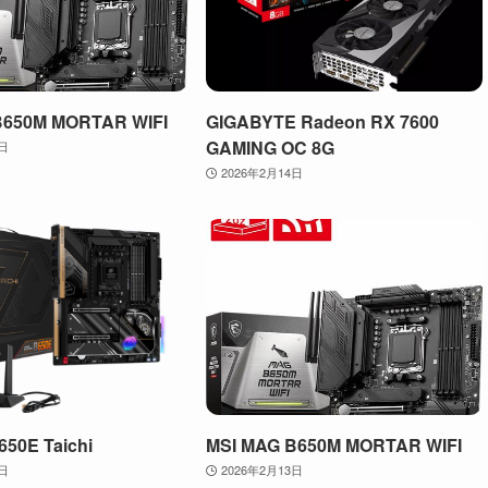
B650M MORTAR WIFI
GIGABYTE Radeon RX 7600
GAMING OC 8G
7日
2026年2月14日
50E Taichi
MSI MAG B650M MORTAR WIFI
3日
2026年2月13日