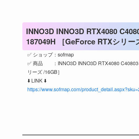
INNO3D INNO3D RTX4080 C4080
187049H ［GeForce RTXシリー
✅ ショップ：sofmap
✅ 商品 ：INNO3D INNO3D RTX4080 C40803-16
リーズ /16GB］
⬇️ LINK ⬇️
https://www.sofmap.com/product_detail.aspx?sku