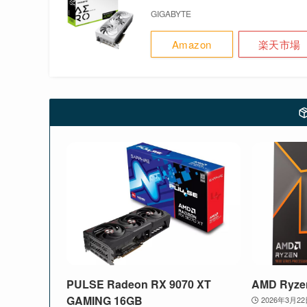
GIGABYTE
Amazon
楽天市場
PULSE Radeon RX 9070 XT
AMD Ryze
GAMING 16GB
2026年3月2