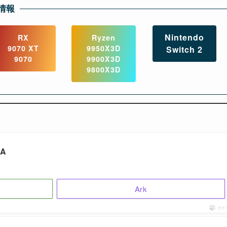
情報
Nintendo
RX
Ryzen
9070 XT
9950X3D
Switch 2
9070
9900X3D
9800X3D
UA
Ark
ポチ