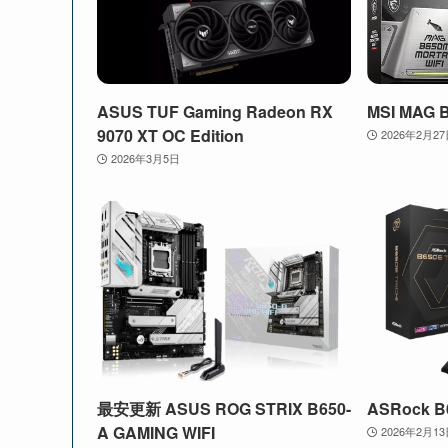
ASUS TUF Gaming Radeon RX
MSI MAG 
9070 XT OC Edition
2026年2月2
2026年3月5日
最安更新 ASUS ROG STRIX B650-
ASRock B6
A GAMING WIFI
2026年2月1