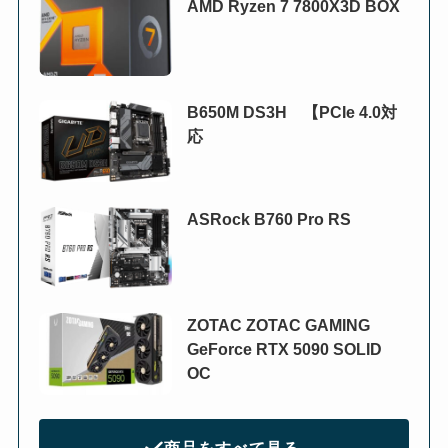
AMD Ryzen 7 7800X3D BOX
B650M DS3H 【PCIe 4.0対
応
ASRock B760 Pro RS
ZOTAC ZOTAC GAMING
GeForce RTX 5090 SOLID
OC
商品をすべて見る