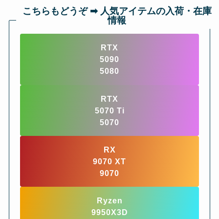
こちらもどうぞ ➡︎ 人気アイテムの入荷・在庫
情報
RTX
5090
5080
RTX
5070 Ti
5070
RX
9070 XT
9070
Ryzen
9950X3D