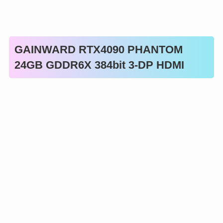
GAINWARD RTX4090 PHANTOM
24GB GDDR6X 384bit 3-DP HDMI