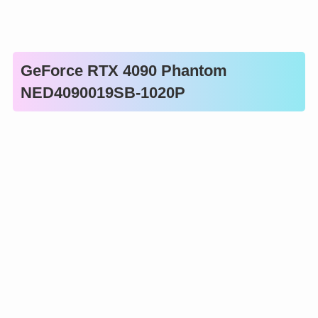
GeForce RTX 4090 Phantom
NED4090019SB-1020P