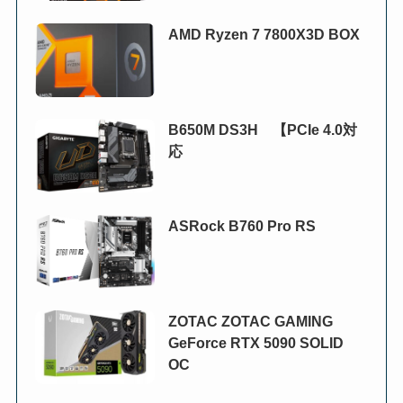
AMD Ryzen 7 7800X3D BOX
B650M DS3H 【PCIe 4.0対
応
ASRock B760 Pro RS
ZOTAC ZOTAC GAMING
GeForce RTX 5090 SOLID
OC