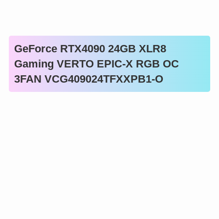
GeForce RTX4090 24GB XLR8
Gaming VERTO EPIC-X RGB OC
3FAN VCG409024TFXXPB1-O