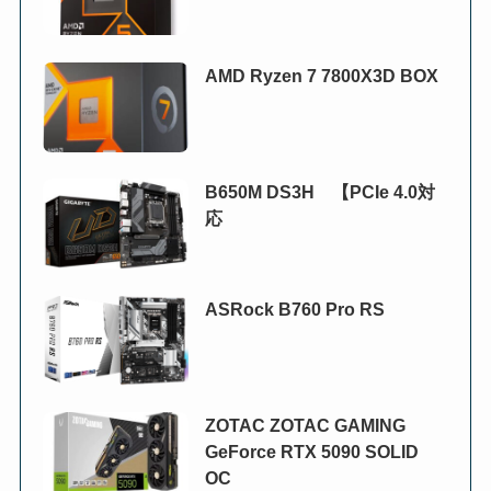
AMD Ryzen 7 7800X3D BOX
B650M DS3H 【PCIe 4.0対
応
ASRock B760 Pro RS
ZOTAC ZOTAC GAMING
GeForce RTX 5090 SOLID
OC