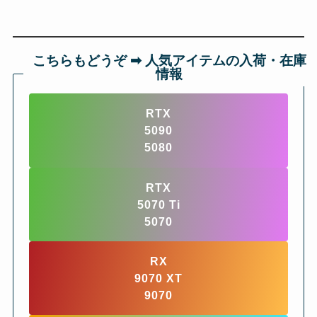
こちらもどうぞ ➡︎ 人気アイテムの入荷・在庫
情報
RTX
5090
5080
RTX
5070 Ti
5070
RX
9070 XT
9070