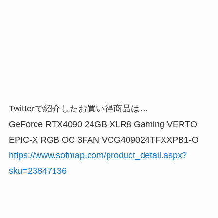
Twitterで紹介したお買い得商品は…
GeForce RTX4090 24GB XLR8 Gaming VERTO
EPIC-X RGB OC 3FAN VCG409024TFXXPB1-O
https://www.sofmap.com/product_detail.aspx?
sku=23847136