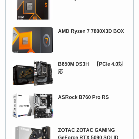
AMD Ryzen 7 7800X3D BOX
B650M DS3H 【PCIe 4.0対
応
ASRock B760 Pro RS
ZOTAC ZOTAC GAMING
GeForce RTX 5090 SOLID