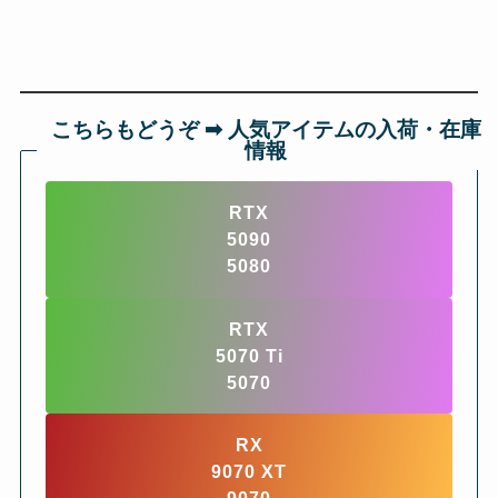
こちらもどうぞ ➡︎ 人気アイテムの入荷・在庫
情報
RTX
5090
5080
RTX
5070 Ti
5070
RX
9070 XT
9070