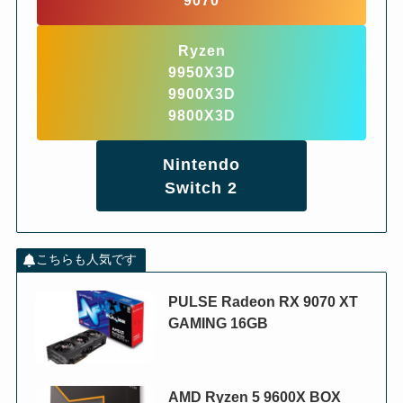
Ryzen
9950X3D
9900X3D
9800X3D
Nintendo
Switch 2
こちらも人気です
PULSE Radeon RX 9070 XT
GAMING 16GB
AMD Ryzen 5 9600X BOX