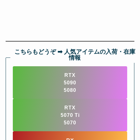
こちらもどうぞ ➡︎ 人気アイテムの入荷・在庫
情報
RTX
5090
5080
RTX
5070 Ti
5070