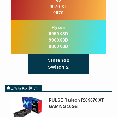
RX
9070 XT
9070
Ryzen
9950X3D
9900X3D
9800X3D
Nintendo
Switch 2
こちらも人気です
PULSE Radeon RX 9070 XT
GAMING 16GB