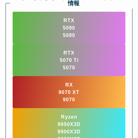
情報
RTX
5090
5080
RTX
5070 Ti
5070
RX
9070 XT
9070
Ryzen
9950X3D
9900X3D