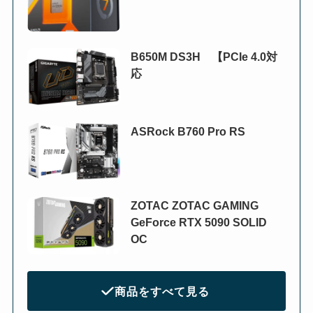
B650M DS3H 【PCIe 4.0対
応
ASRock B760 Pro RS
ZOTAC ZOTAC GAMING
GeForce RTX 5090 SOLID
OC
商品をすべて見る