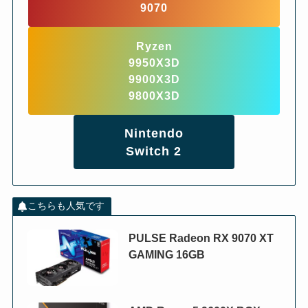
9070
Ryzen
9950X3D
9900X3D
9800X3D
Nintendo
Switch 2
こちらも人気です
PULSE Radeon RX 9070 XT
GAMING 16GB