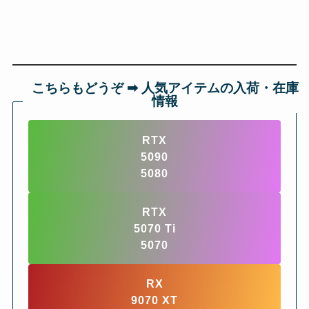
こちらもどうぞ ➡︎ 人気アイテムの入荷・在庫
情報
RTX
5090
5080
RTX
5070 Ti
5070
RX
9070 XT