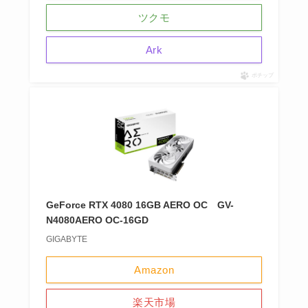
ツクモ
Ark
ポチップ
GeForce RTX 4080 16GB AERO OC GV-
N4080AERO OC-16GD
GIGABYTE
Amazon
楽天市場