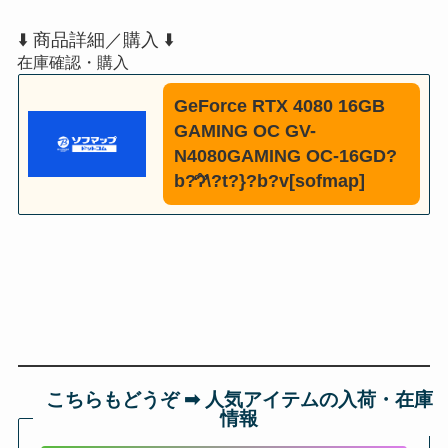
⬇️ 商品詳細／購入 ⬇️
GeForce RTX 4080 16GB
GAMING OC GV-
N4080GAMING OC-16GD?
b?̒ʔ̂̓\?t?}?b?v[sofmap]
こちらもどうぞ ➡︎ 人気アイテムの入荷・在庫
情報