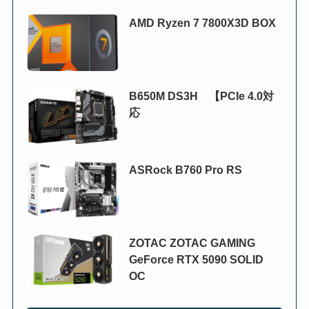
AMD Ryzen 7 7800X3D BOX
B650M DS3H 【PCIe 4.0対
応
ASRock B760 Pro RS
ZOTAC ZOTAC GAMING
GeForce RTX 5090 SOLID
OC