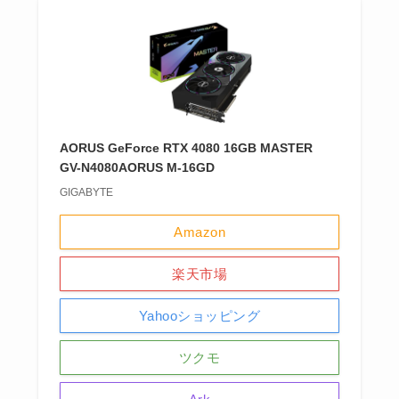
AORUS GeForce RTX 4080 16GB MASTER
GV-N4080AORUS M-16GD
GIGABYTE
Amazon
楽天市場
Yahooショッピング
ツクモ