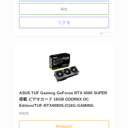
Ark
ツクモ
ポチップ
ASUS TUF Gaming GeForce RTX 4080 SUPER
搭載 ビデオカード 16GB GDDR6X OC
Edition/TUF-RTX4080S-O16G-GAMING
ASUS
Amazon